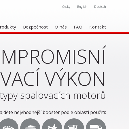
Česky
English
Deutsch
rodukty
Bezpečnost
O nás
FAQ
Kontakt
MPROMISNÍ
VACÍ VÝKON
typy spalovacích motorů
ajděte nejvhodnější booster podle oblasti použití: