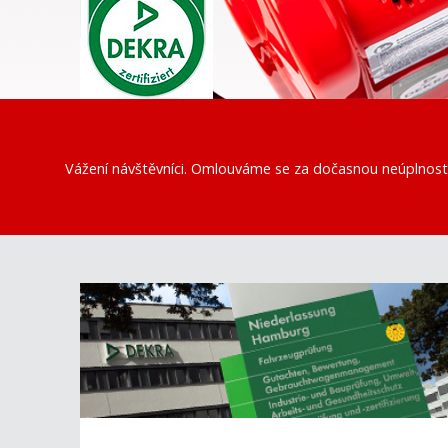
Vážení návštěvníci. Omlouváme se za dočasnou neúplnost 