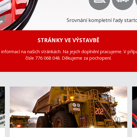
Srovnání kompletní řady start
STRÁNKY VE VÝSTAVBĚ
informací na našich stránkách. Na jejich doplnění pracujeme. V př
čísle 776 068 048. Děkujeme za pochopení.